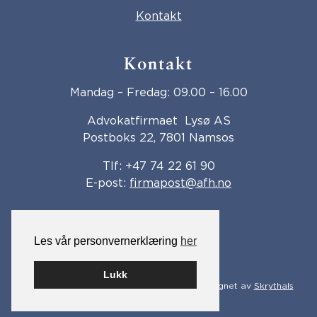
Kontakt
Kontakt
Mandag – Fredag: 09.00 – 16.00
Advokatfirmaet Lysø AS
Postboks 22, 7801 Namsos
Tlf:
+47 74 22 61 90
E-post:
firmapost@afh.no
Les vår personvernerklæring
her
Advokatforeningen.no
Lukk
Bygget på WordPress av
Smart Media
· Designet av
Skrythals
Reklame